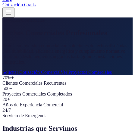
Cotización Gratis
Servicios Comerciales
Techos Comerciales Profesionales
Proteja su inversión comercial con soluciones de techos diseñadas
para durabilidad, eficiencia energética y cumplimiento normativo.
Servimos desde pequeños negocios hasta grandes instalaciones
industriales.
Solicitar Cotización Comercial
Ver Proyectos Comerciales
70%+
Clientes Comerciales Recurrentes
500+
Proyectos Comerciales Completados
20
+
Años de Experiencia Comercial
24/7
Servicio de Emergencia
Industrias que Servimos