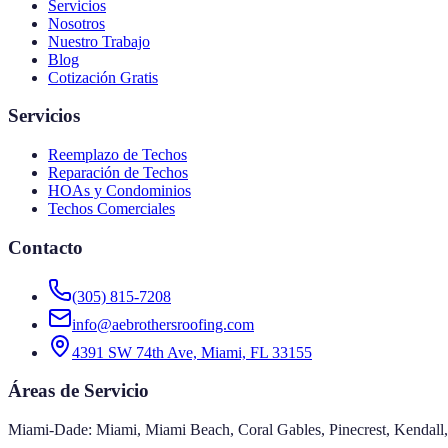
Servicios
Nosotros
Nuestro Trabajo
Blog
Cotización Gratis
Servicios
Reemplazo de Techos
Reparación de Techos
HOAs y Condominios
Techos Comerciales
Contacto
(305) 815-7208
info@aebrothersroofing.com
4391 SW 74th Ave, Miami, FL 33155
Áreas de Servicio
Miami-Dade:
Miami, Miami Beach, Coral Gables, Pinecrest, Kendall