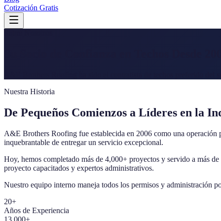
Cotización Gratis
Sobre Nosotros
Su Socio de Confianza en Techos Desde 20
A&E Brothers Roofing ha sido el contratista de techos preferido del 
Nuestra Historia
De Pequeños Comienzos a Líderes en la In
A&E Brothers Roofing fue establecida en 2006 como una operación pe
inquebrantable de entregar un servicio excepcional.
Hoy, hemos completado más de
4,000+
proyectos y servido a más de
proyecto capacitados y expertos administrativos.
Nuestro equipo interno maneja todos los permisos y administración p
20
+
Años de Experiencia
13,000+